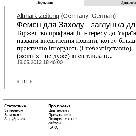
Переклади
Оригінальн
Altmark Zeitung
(Germany, German)
Фемен для Заходу - заглушка дл
Торжество профанації інтересу до Україн
назвати висвітлення новини, котру більш
практично іґнорують (і небезпідставно).
(жовтих і не дуже) висвітлила н...
18.08.2013 18:46:00
[1]
Статистика
Про проект
За країною
Цілі проекту
За мовою
Приєднатися
За рубрикою
Як користуватися
сайтом
F.A.Q.