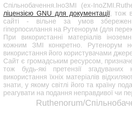
Спільнобачення.ІноЗМІ (ex-InoZMI.Ruth
ліцензією GNU для документації
, тож 
сайті - вільне за умов збережен
гіперпосилання на Рутенорум (для перек
При використанні матеріалів інозем
кожним ЗМІ конкретно. Рутенорум не
використання його користувачами джерел
Сайт є громадським ресурсом, признач
тож будь-які претензії згадуваних
використання їхніх матеріалів відхиляю
знати, у якому світлі його та країну п
реагувати на подання неправдивої чи пе
Ruthenorum/Спільнобаче