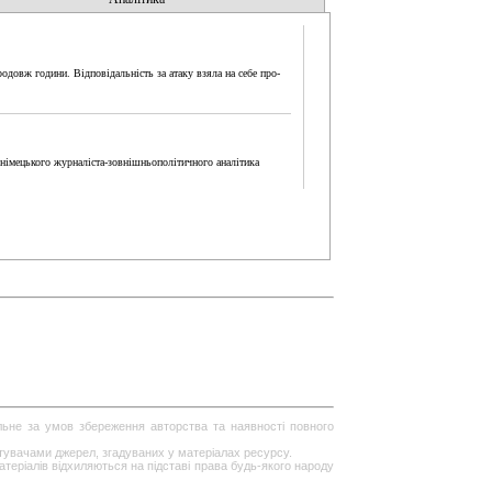
одовж години. Відповідальність за атаку взяла на себе про-
 німецького журналіста-зовнішньополітичного аналітика
ільне за умов збереження авторства та наявності повного
стувачами джерел, згадуваних у матеріалах ресурсу.
теріалів відхиляються на підставі права будь-якого народу