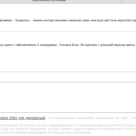
аменту – Бундестаґу, - зазнали сьогодні масованої хакерської атаки, внаслідок якої були недоступні упр
д одного з найславетніших її попередників - Гельмута Коля. Не вдаючися у детальний переклад аналізу
ензією GNU для документації
, тож використання матеріалів, розміщених на сайті - в
І конкретно. Рутенорум не несе відповідальності за незаконне використання його кори
дь-які претензії згадуваних на сайті джерел щодо незаконності використання їхніх ма
гувати на подання неправдивої чи перекрученої інформації.