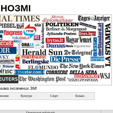
ІНОЗМІ
очима іноземних ЗМІ
дносини
Культура
Спорт
Більше...
Оригінальні публікації