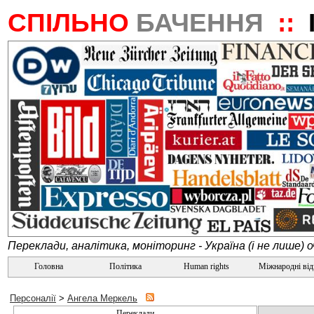
СПІЛЬНО
БАЧЕННЯ
::
Переклади, аналітика, моніторинг - Україна (і не лише) 
Головна
Політика
Human rights
Міжнародні ві
Персоналії
>
Ангела Меркель
Переклади