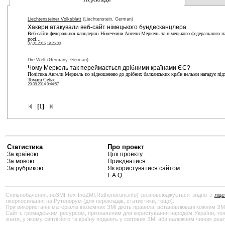
Liechtensteiner Volksblatt
(Liechtenstein, German)
Хакери атакували веб-сайт німецького бундесканцлера
Веб-сайти федеральної канцлерші Німеччини Ангели Меркель та німецького федерального парл
росі...
07.01.2015 18:25:00
Die Welt
(Germany, German)
Чому Меркель так переймається дрібними країнами ЄС?
Політика Анґели Меркель по відношенню до дрібних балканських країн вельми нагадує підхі
Томаса Себас...
29.08.2014 9:44:57
[1]
Статистика
Про проект
За країною
Цілі проекту
За мовою
Приєднатися
За рубрикою
Як користуватися сайтом
F.A.Q.
Спільнобачення.ІноЗМІ (ex-InoZMI.Ruthenorum.info) розповсюджується згідно з
ліц
гіперпосилання на Рутенорум (для перекладів, статистики, тощо).
При використанні матеріалів іноземних ЗМІ діють правила, встановлювані кожним ЗМ
Сайт є громадським ресурсом, призначеним для користування народом України, тож бу
знати, у якому світлі його та країну подають у світових ЗМІ аби належним чином реа